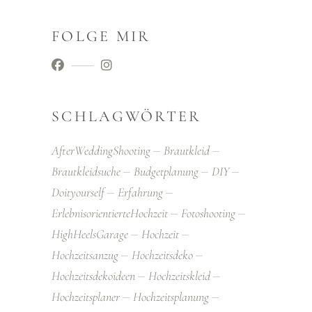
FOLGE MIR
SCHLAGWÖRTER
AfterWeddingShooting
Brautkleid
Brautkleidsuche
Budgetplanung
DIY
Doityourself
Erfahrung
ErlebnisorientierteHochzeit
Fotoshooting
HighHeelsGarage
Hochzeit
Hochzeitsanzug
Hochzeitsdeko
Hochzeitsdekoideen
Hochzeitskleid
Hochzeitsplaner
Hochzeitsplanung