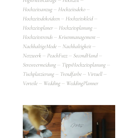
HighHeelsGarage
Hochzeit
Hochzeitsanzug
Hochzeitsdeko
Hochzeitsdekoideen
Hochzeitskleid
Hochzeitsplaner
Hochzeitsplanung
Hochzeitstrends
Krisenmanagement
NachhaltigeMode
Nachhaltigkeit
Netzwerk
PeachFuzz
SecondHand
Stressvermeidung
TippsHochzeitsplanung
Tischplatzierung
Trendfarbe
Virtuell
Vorteile
Wedding
WeddingPlanner