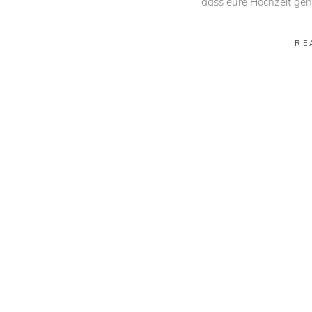
dass eure Hochzeit gen
RE