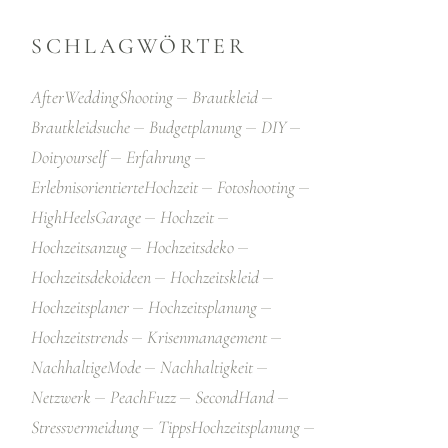
SCHLAGWÖRTER
AfterWeddingShooting
Brautkleid
Brautkleidsuche
Budgetplanung
DIY
Doityourself
Erfahrung
ErlebnisorientierteHochzeit
Fotoshooting
HighHeelsGarage
Hochzeit
Hochzeitsanzug
Hochzeitsdeko
Hochzeitsdekoideen
Hochzeitskleid
Hochzeitsplaner
Hochzeitsplanung
Hochzeitstrends
Krisenmanagement
NachhaltigeMode
Nachhaltigkeit
Netzwerk
PeachFuzz
SecondHand
Stressvermeidung
TippsHochzeitsplanung