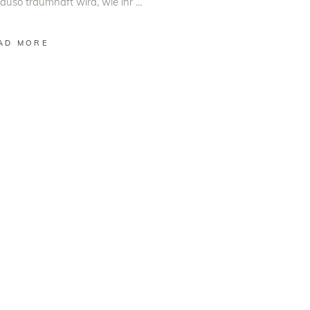
auso traumhaft wird, wie ihr
AD MORE